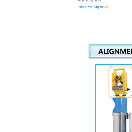
58066291.pdf
(98836)