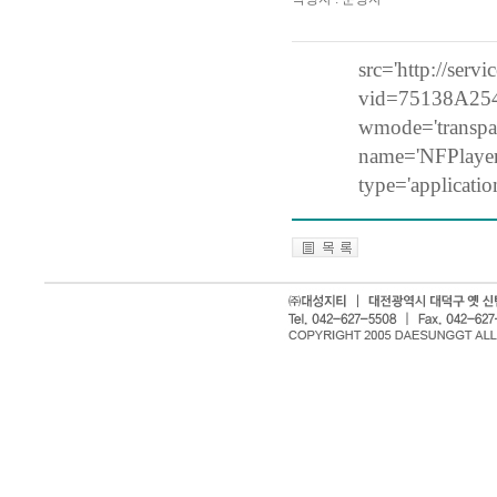
src='http://serv
vid=75138A25
wmode='transpar
name='NFPlayer1
type='applicatio